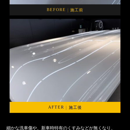
｜
施工前
BEFORE
｜
施工後
AFTER
細かな洗車傷や、新車時特有のくすみなどが無くなり、