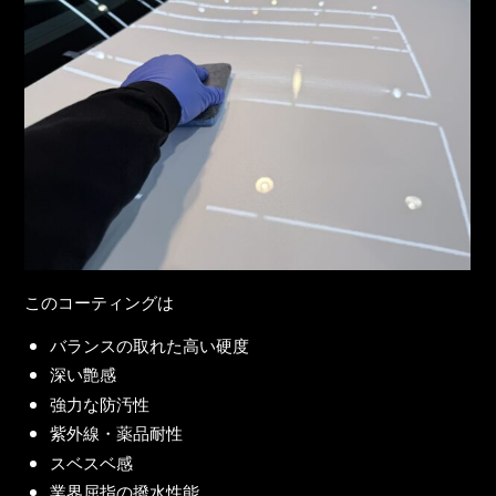
このコーティングは
バランスの取れた高い硬度
深い艶感
強力な防汚性
紫外線・薬品耐性
スベスベ感
業界屈指の撥水性能