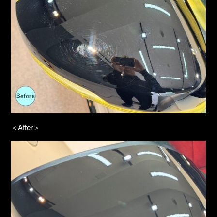
＜After＞