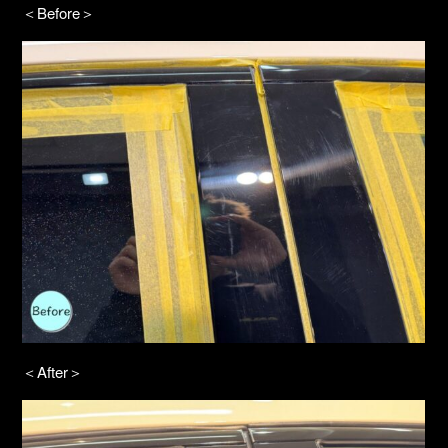
＜Before＞
＜After＞