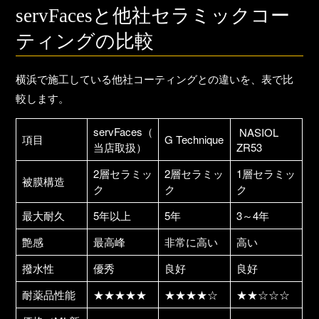
servFacesと他社セラミックコー
ティングの比較
横浜で施工している他社コーティングとの違いを、表で比
較します。
servFaces
（
NASIOL
項目
G Technique
当店取扱）
ZR53
2層セラミッ
2層セラミッ
1層セラミッ
被膜構造
ク
ク
ク
最大耐久
5年以上
5年
3～4年
艶感
最高峰
非常に高い
高い
撥水性
優秀
良好
良好
耐薬品性能
★★★★★
★★★★☆
★★☆☆☆