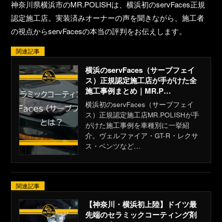
神奈川県横浜市のMR.POLISHは、
横浜初のservFaces正規
認定施工店
。実装済みオーナーの声を聞きながら、施工者
の視点からservFacesの本当の評判をお伝えします。
関連記事
横浜のservFaces（サーブフェイ
ス）正規認定施工店が手がけた全
施工事例まとめ｜MR.P…
横浜初のservFaces（サーブフェイ
ス）正規認定施工店MR.POLISHが手
がけた施工事例を車種別に一挙紹
介。ヴェルファイア・GT-R・レクサ
ス・ベンツなど…
関連記事
【神奈川・横浜初上陸】ドイツ最
先端のセラミックコーティング剤