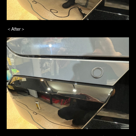
＜After＞