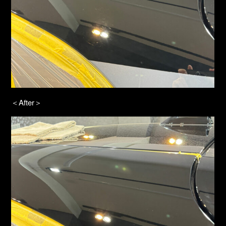
＜After＞